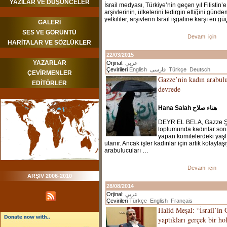
YAZILAR VE DÜŞÜNCELER
İsrail medyası, Türkiye’nin geçen yıl Filistin’
arşivlerinin, ülkelerini tedirgin ettiğini gündem
yetkililer, arşivlerin İsrail işgaline karşı en g
GALERİ
SES VE GÖRÜNTÜ
Devamı için
HARİTALAR VE SÖZLÜKLER
22/03/2015
YAZARLAR
Orjinal:
عربي
Çevirileri
English
فارسی
Türkçe
Deutsch
ÇEVİRMENLER
Gazze’nin kadın arabulu
EDİTÖRLER
devrede
Hana Salah هناء صلاح
DEYR EL BELA, Gazze Şer
toplumunda kadınlar soru
yapan komitelerdeki yaş
utanır. Ancak işler kadınlar için artık kolaylaş
arabulucuları …
Devamı için
ARŞİV 2006-2010
28/08/2014
Orjinal:
عربي
Çevirileri
Türkçe
English
Français
Halid Meşal: “İsrail’in
yaptıkları gerçek bir ho