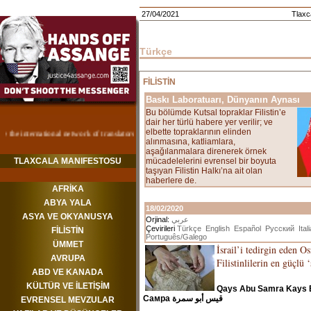
27/04/2021
Tlaxca
Türkçe
FİLİSTİN
Baskı Laboratuarı, Dünyanın Aynası
Bu bölümde Kutsal topraklar Filistin’e
dair her türlü habere yer verilir; ve
elbette topraklarının elinden
alınmasına, katliamlara,
aşağılanmalara direnerek örnek
TLAXCALA MANIFESTOSU
mücadelelerini evrensel bir boyuta
taşıyan Filistin Halkı’na ait olan
haberlere de.
AFRİKA
ABYA YALA
18/02/2020
ASYA VE OKYANUSYA
Orjinal:
عربي
Çevirileri
Türkçe
English
Español
Русский
Ital
FİLİSTİN
Português/Galego
ÜMMET
İsrail’i tedirgin eden Os
AVRUPA
Filistinlilerin en güçlü ‘
ABD VE KANADA
KÜLTÜR VE İLETİŞİM
Qays Abu Samra Kays 
Самра قيس أبو سمرة
EVRENSEL MEVZULAR