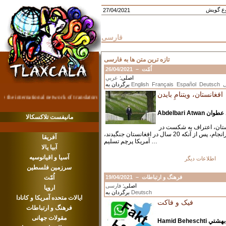
وع گویش
27/04/2021
فارسی
تازه ترین متن ها به فارسی
26/04/2021
–
اُمّت
اصلی:
عربي
برگردان به
English
Français
Español
Deutsch
افغانستان، ویتنامِ بایدن
Abdelbari Atwa
مانیفست تلاکسکالا
برون رفت آمریکا از افغانستان، اعتراف به شکست در
جنگی است پیروزی ناپذیر سرانجام، پس از آنکه 20 سال در افغانستان جنگیدند،
آفریقا
آمریکا پرچم تسلیم …
آبیا یالا
آسیا و اقیانوسیه
اطلاعات دیگر
سرزمین فلسطین
اُمّت
19/04/2021
–
فرهنگ و ارتباطات
اصلی:
فارسی
اروپا
برگردان به
Deutsch
ایالات متحده آمریکا و کانادا
فیک و فاکت
فرهنگ و ارتباطات
Action!
مقولات جهانی
Hamid Behescht