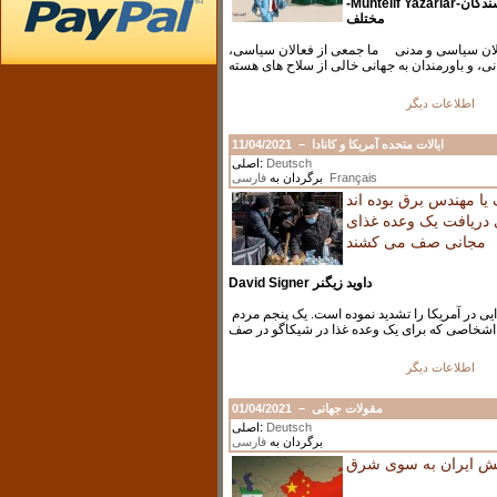
-Muhtelif Yazarlar-مؤلفون مُتنوِّعون – نویسندگان
مختلف
فعالان سیاسی و مدنی ما جمعی از فعالان سیاسی
اطلاعات دیگر
11/04/2021
–
ایالات متحده آمریکا و کانادا
اصلی:
Deutsch
فارسی
برگردان به
Français
یا مهندس برق بوده اند
ی دریافت یک وعده غذای
مجانی صف می کشند
David Signer داوید زیگنر
پاندمی وضعیت فجیع غذایی در آمریکا را تشدید نموده است. یک پنجم مردم
اطلاعات دیگر
01/04/2021
–
مقولات جهانی
اصلی:
Deutsch
برگردان به
فارسی
 ایران به سوی شرق