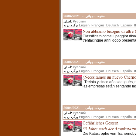
26/04/2021
–
مقولات جهانی
اصلی:
Русский
برگردان به
English
Français
Deutsch
Español
I
Non abbiamo bisogno di altre 
Classificato come il peggior dis
trentacinque anni dopo presenta 
26/04/2021
–
مقولات جهانی
اصلی:
Русский
برگردان به
English
Français
Deutsch
Español
I
¿Necesitamos un nuevo Cherno
Treinta y cinco años después, m
las empresas están sentando la
26/04/2021
–
مقولات جهانی
اصلی:
Русский
برگردان به
English
Français
Deutsch
Español
I
Gefährliches Gestern
35 Jahre nach der Atomkatastr
Die Katastrophe von Tschernobyl