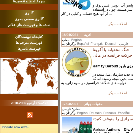
سرمقاله ها و تفسیرها
 واتس آپ، تویتر، فیس بوک و
Easter surpris
سر هستند. چون در استفاده
گالری
Osama Hajja
از آنها هیچ حساب و کتابی در کار …
گالری سمعی بصری
اطلاعات دیگر
نقشه ها و فهرست های علائم
18/04/2021
–
آفریقا
کتابخانه نویسندگان
اصلی:
English
فهرست مترجم ها
برگردان به
Español
Français
Deutsch
فارسی
جنگ مخفیانه با آفریقا
فهرست ناشرها
حرکت فرانسه در مالی
Ramzy Baroud ي بارود
ت جدید سازمان ملل متحد در
ما بدین نتیجه رسیده اند که
هواپیماهای جنگنده فرانسوی در سوم ژانویه به …
اطلاعات دیگر
تلاکسکالا آرشیو 2006-2010
17/04/2021
–
مقولات جهانی
اصلی:
فارسی
برگردان به
English
Deutsch
Français
Español
Various Authors – Div. 