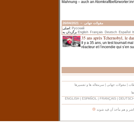
Mahnung – auch an Atomkraftbefürworter:in
26/04/2021
–
مقولات جهانی
اصلی:
Русский
برگردان به
English
Français
Deutsch
Español
I
35 ans après Tchernobyl, le dan
Il y a 35 ans, un test tournait m
réacteur et l’incendie qui s’en 
سرمقاله ها و تفسیرها
|
مقولات جهانی
|
طات
ا
ENGLISH
|
ESPAÑOL
|
FRANÇAIS
|
DEUTSC
اشر و هم مأخذ آن قید شوند