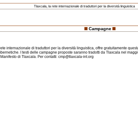
Tlaxcala, la rete internazionale di traduttori per la diversità linguistica
Campagne
rete internazionale di traduttori per la diversità linguistica, offre gratuitamente ques
ernetiche. I testi delle campagne proposte saranno tradotti da Tlaxcala nel maggio
l Manifesto di Tlaxcala. Per contatti:
cmp@tlaxcala-int.org