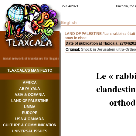
27/04/2021
Tlaxcala, the i
English
LAND OF PALESTINE
/ Le « rabbin » éta
sous le choc
Date of publication at Tlaxcala: 27/04/20
Original:
Shock in Jerusalem ultra-Ortho
TLAXCALA’S MANIFESTO
Le « rabbi
AFRICA
clandestin
ABYA YALA
ASIA & OCEANIA
orthod
LAND OF PALESTINE
UMMA
EUROPE
USA & CANADA
CULTURE & COMMUNICATION
UNIVERSAL ISSUES