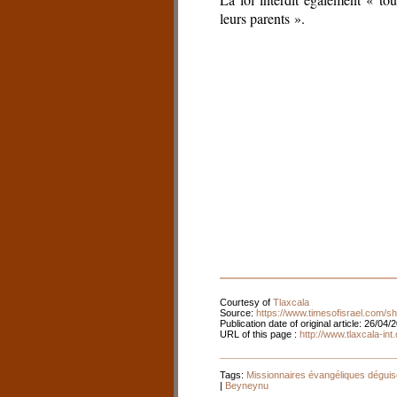
leurs parents ».
Courtesy of
Tlaxcala
Source:
https://www.timesofisrael.com/s
Publication date of original article: 26/04/
URL of this page :
http://www.tlaxcala-in
Tags:
Missionnaires évangéliques déguis
|
Beyneynu