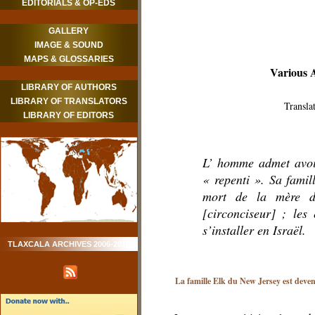
EDITORIALS & OP-EDS
GALLERY
IMAGE & SOUND
MAPS & GLOSSARIES
Various 
LIBRARY OF AUTHORS
LIBRARY OF TRANSLATORS
Transl
LIBRARY OF EDITORS
L’ homme admet avoir
« repenti ». Sa fami
mort de la mère d’
[circonciseur] ; les
s’installer en Israël.
TLAXCALA ARCHIVES 2006-2010
La famille Elk du New Jersey est deven