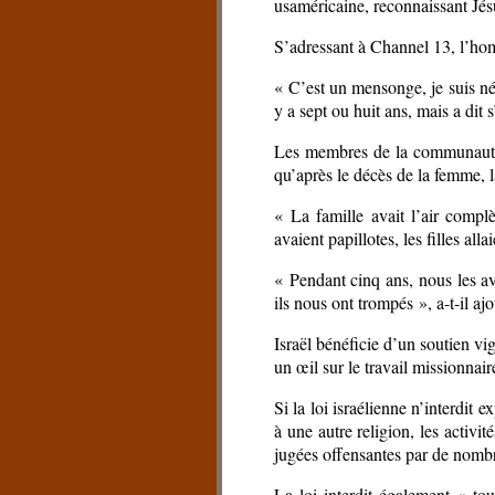
usaméricaine, reconnaissant Jé
S’adressant à Channel 13, l’homm
« C’est un mensonge, je suis né j
y a sept ou huit ans, mais a dit s
Les membres de la communauté on
qu’après le décès de la femme, l
« La famille avait l’air compl
avaient papillotes, les filles a
« Pendant cinq ans, nous les avo
ils nous ont trompés », a-t-il ajo
Israël bénéficie d’un soutien 
un œil sur le travail missionnair
Si la loi israélienne n’interdi
à une autre religion, les activit
jugées offensantes par de nombr
La loi interdit également « tou